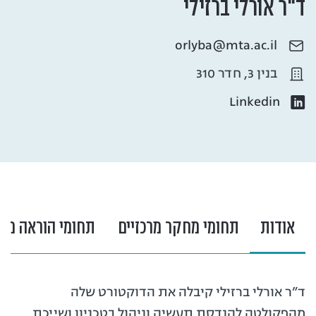
ד"ר אורלי ברזילי
orlyba@mta.ac.il
בנין 3, חדר 310
Linkedin
אודות
תחומי מחקר מרכזיים
תחומי הוראה מרכ
ד”ר אורלי ברזילי קיבלה את הדוקטורט שלה
מהפקולטה להנדסת תעשיה וניהול בטכניון ושייכת