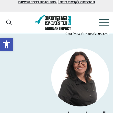
ההרשמה לקראת סיום | 80% הנחה בדמי הרישום
האקדמית ת"א יפו
>
ד"ר ברזילי אורלי
פתח