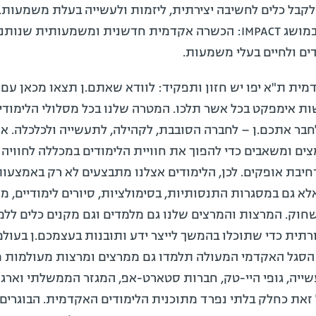
 לקבל כלים לחשיבה יצירתית, ליזמות ולעשייה בעלת משמעות.
שלנו סיכמנו במושג IMPACT: הכשרה אקדמית חדשנית ומשמעותית שנו
דים ולחיים בעלי משמעות.
ית ת"א יפו יש חזון ותפקיד: לוודא שאתם.ן תצאו מכאן עם 
ת אימפקט בכל אשר תלכו. המטרה שלנו בכל מסלולי הלימודים
חבר אתכם.ן – לחברה הסובבת, לקהילה, לתעשייה ולכלכלה. א
ם ומשאבים כדי להפוך את חוויית הלימודים במכללה לחוויה ח
בת אופקים. לכן, הלימודים אצלנו מתבצעים לא רק באמצעות
אלא גם במסגרות התנסותיות, בסימולציות, סיורים לימודיים, מ
חוק. המרצות והמרצים שלנו גם מלמדים וגם מקנים כלים לל
רתית כדי שתוכלו בהמשך לייצר ידע ותובנות בעצמכם.ן בעול
הסגל האקדמי המעולה תלמדו גם ממרצים ומרצות מעולמות מג
יה, גופי היי-טק, חברות סטארט-אפ, המגזר הממשלתי וארגו
 זאת כחלק בלתי נפרד מתוכנית הלימודים האקדמית. הבוגרים.