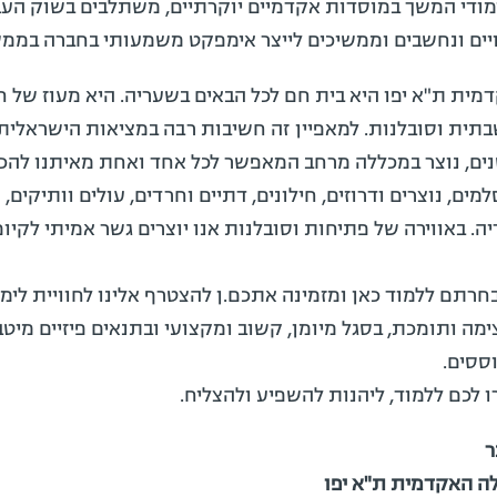
ודי המשך במוסדות אקדמיים יוקרתיים, משתלבים בשוק העב
ים ונחשבים וממשיכים לייצר אימפקט משמעותי בחברה בממש
ית ת"א יפו היא בית חם לכל הבאים בשעריה. היא מעוז של 
ית וסובלנות. למאפיין זה חשיבות רבה במציאות הישראלית 
נים, נוצר במכללה מרחב המאפשר לכל אחד ואחת מאיתנו להכ
למים, נוצרים ודרוזים, חילונים, דתיים וחרדים, עולים וותיקים,
ה. באווירה של פתיחות וסובלנות אנו יוצרים גשר אמיתי לקיו
רתם ללמוד כאן ומזמינה אתכם.ן להצטרף אלינו לחוויית לימו
מה ותומכת, בסגל מיומן, קשוב ומקצועי ובתנאים פיזיים מיטב
ססים.
ו לכם ללמוד, ליהנות להשפיע ולהצליח.
ר
ה האקדמית ת"א יפו