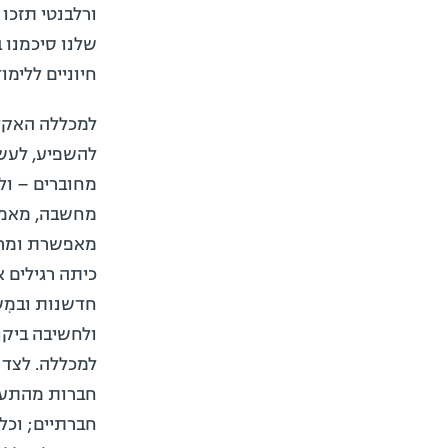
ורלבנטי תזכו
חיוניים ללימו
למכללה האקדמ
להשפיע, לעשו
מחוברים – ול
מחשבה, מאמצי
מאפשרת ומרחי
כיתה רגילים 
חדשנות ובמִש
ולחשיבה ביקו
למכללה. לצד 
חברות מהתעשי
חברתיים; וכל