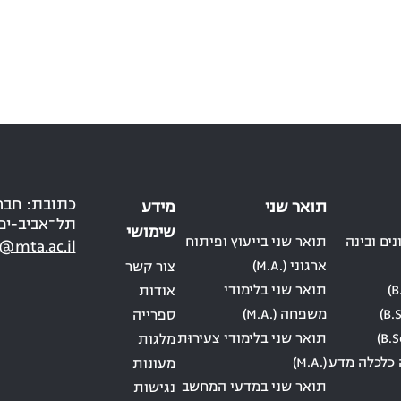
תואר שני
מידע
תל־אביב-יפ
שימושי
ים ובינה
תואר שני בייעוץ ופיתוח
@mta.ac.il
ארגוני (.M.A)
צור קשר
תואר שני בלימודי
אודות
משפחה (.M.A)
ספרייה
תואר שני בלימודי צעירוּת
מלגות
 כלכלה מדע
(.M.A)
מעונות
תואר שני במדעי המחשב
נגישות