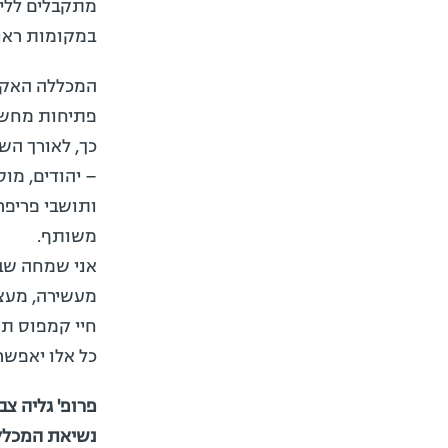
מתקבלים ללימ
במקומות ראוי
המכללה האקדמ
פתיחות מחשבת
כך, לאורך הש
– יהודים, מוס
ותושבי פריפרי
משותף.
אני שמחה שבח
מעשירה, מעצי
חיי קמפוס תו
כל אלו יאפשר
פרופ' גליה צב
נשיאת המכלל