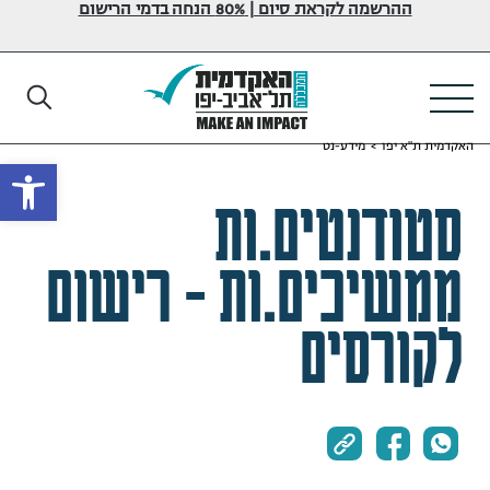
ההרשמה לקראת סיום | 80% הנחה בדמי הרישום
האקדמית ת"א יפו
>
מידע-נט
פתח
סטודנטים.ות
ממשיכים.ות - רישום
לקורסים