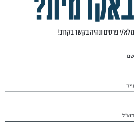
באקדמית?
מלא/י פרטים ונהיה בקשר בקרוב!
שם
נייד
דוא"ל