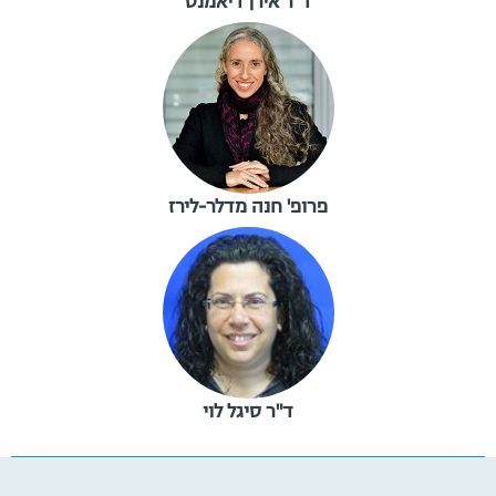
ד"ר אירן דיאמנט
פרופ' חנה מדלר-לירז
ד"ר סיגל לוי