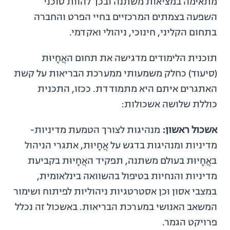
מתאימה במציאות משתנה ובכך להוות סוכני
השפעה בצמתים המרכזיים בחיי הפרט והחברה
בתחום הקליני, חינוכי, ניהולי ואקדמי.
תוכנית הלימודים מדגישה את תחום האֲחָיוּת
(סיעוד) כחלק משמעותי ממערכת הבריאות על קשת
האתגרים איתם היא מתמודדת. ככזו, התכנית
כוללת שלושה אשכולות:
אשכול ראשון:
מנהיגות לצורך הטמעת מדיניות-
מדיניות ומנהיגות בדגש על אֲחָיוּת, אתגרי הניהול
באֲחָיוּת בעולם משתנה, תפקיד האֲחָיוּת בקביעת
מדיניות והנחיות בטיפול בהשוואה בינלאומית,
במצבי אסון וכן אסטרטגיות ניהוליות לפיתוח ושימור
המשאב האנושי במערכת הבריאות. באשכול זה נכלל
פרויקט הגמר.