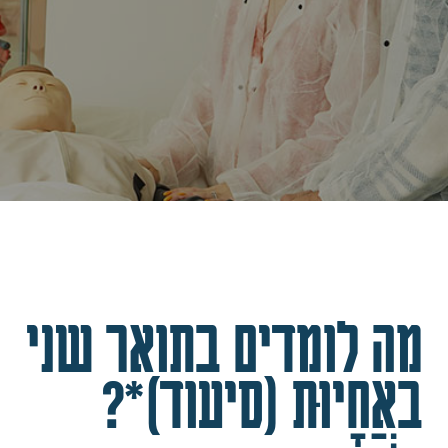
מה לומדים בתואר שני
באֲחָיוּת (סיעוד)*?