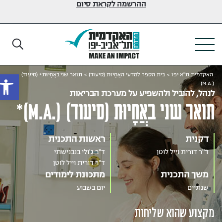
ההרשמה לקראת סיום
פתח
האקדמית ת"א יפו
>
בית הספר למדעי האֲחָיוּת (סיעוד)
>
תואר שני באֲחָיוּת* (סיעוד)
(.M.A)
לנהל, להוביל ולהשפיע על מערכת הבריאות
תואר שני באֲחָיוּת (סיעוד) (.M.A)*
דקנית
ראשות התכנית
ד"ר דורית וייל לוטן
ד"ר ג'ולי בנבנישתי
ד"ר דורית וייל לוטן
משך התכנית
מתכונת לימודים
שנתיים
יום בשבוע
מקצוע שהוא שליחות