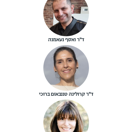
ד"ר ואסף נעאמנה
ד"ר קרולינה טננבאום ברוכי