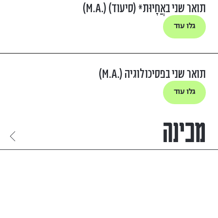
תואר שני באֲחָיוּת* (סיעוד) (.M.A)
גלו עוד
תואר שני בפסיכולוגיה (.M.A)
גלו עוד
מכינה