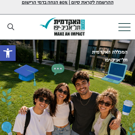
ההרשמה לקראת סיום | 80% הנחה בדמי הרישום
פתח
המכללה האקדמית
תל־אביב-יפו