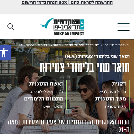
ההרשמה לקראת סיום | 80% הנחה בדמי הרישום
פתח
האקדמית ת"א יפו
>
בית הספר לממשל וחברה
>
תואר שני בלימודי צעירוּת (.M.A)
תואר שני בלימודי צעירוּת (.M.A)
תואר שני בלימודי צעירוּת
דקנית
ראשת התוכנית
פרופ' נועה לביא
ד"ר רוני איל-לובלינג
משך התוכנית
מתכונת הלימודים
3 סימסטרים
חמישי ושישי
הבנת האתגרים וההזדמנויות של צעירים וצעירות במאה
ה-21