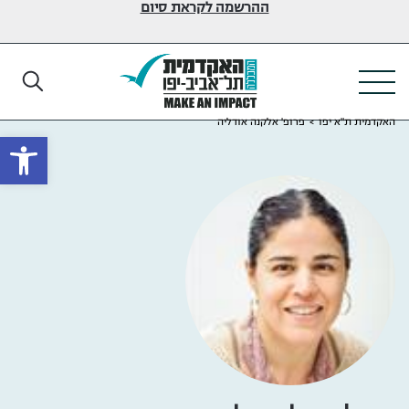
ההרשמה לקראת סיום
האקדמית ת"א יפו
>
פרופ' אלקנה אודליה
פתח