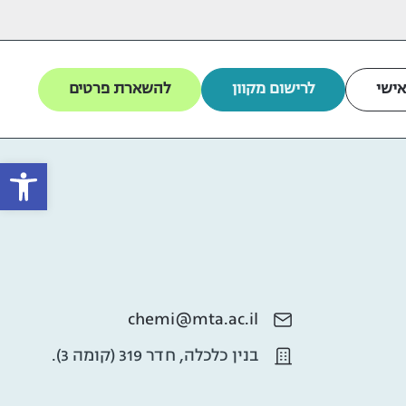
אישי
לרישום מקוון
להשארת פרטים
פתח
chemi@mta.ac.il
בנין כלכלה, חדר 319 (קומה 3).