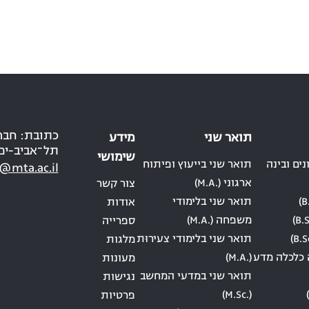
תואר שני
מידע
תל־אביב-יפ
שימושי
ים ובינה
תואר שני בייעוץ ופיתוח
@mta.ac.il
ארגוני (.M.A)
צור קשר
תואר שני בלימודי
אודות
משפחה (.M.A)
ספרייה
תואר שני בלימודי צעירוּת
מלגות
 כלכלה מדע
(.M.A)
מעונות
תואר שני במדעי המחשב
נגישות
(.M.Sc)
פרטיות