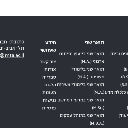
תואר שני
מידע
תל־אביב-יפ
שימושי
ים ובינה
תואר שני בייעוץ ופיתוח
@mta.ac.il
ארגוני (.M.A)
צור קשר
תואר שני בלימודי
אודות
משפחה (.M.A)
ספרייה
תואר שני בלימודי צעירוּת
מלגות
 כלכלה מדע
(.M.A)
מעונות
תואר שני במדעי המחשב
נגישות
(.M.Sc)
פרטיות
עוד)
תואר שני במנהל עסקים
(.M.B.A)