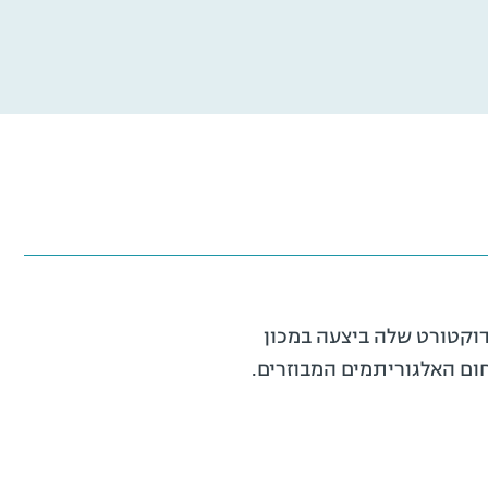
 מאוניברסיטת תל-אביב בשנת 2020, את פוסט-הדוקטורט שלה ביצעה במכון