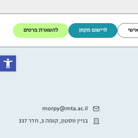
אישי
לרישום מקוון
להשארת פרטים
פתח
morpy@mta.ac.il
בניין ווסטון, קומה 3, חדר 337