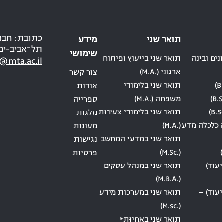
תואר שני
מידע
תל־אביב-יפ
שימושי
ים ובינה
תואר שני בייעוץ ופיתוח
@mta.ac.il
ארגוני (.M.A)
צור קשר
תואר שני בלימודי
אודות
משפחה (.M.A)
ספרייה
תואר שני בלימודי צעירוּת
מלגות
 כלכלה מדע
(.M.A)
מעונות
תואר שני במדעי המחשב
נגישות
(.M.Sc)
פרטיות
עוד)
תואר שני במנהל עסקים
(.M.B.A)
עוד) –
תואר שני במערכות מידע
(.M.sc)
תואר שני באֲחָיוּת*