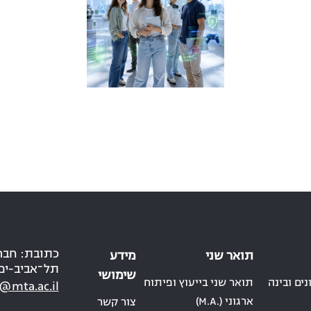
תואר שני
מידע
תל־אביב-יפ
שימושי
ים ובינה
תואר שני בייעוץ ופיתוח
@mta.ac.il
ארגוני (.M.A)
צור קשר