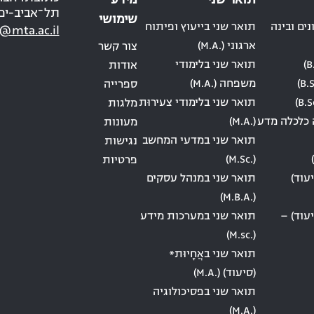
תואר שני
מידע
תל־אביב-יפ
שימושי
ים ובינה
תואר שני בייעוץ ופיתוח
@mta.ac.il
ארגוני (.M.A)
צור קשר
תואר שני בלימודי
אודות
משפחה (.M.A)
ספרייה
תואר שני בלימודי צעירוּת
מלגות
 כלכלה מדע
(.M.A)
מעונות
תואר שני במדעי המחשב
נגישות
(.M.Sc)
פרטיות
עוד)
תואר שני במנהל עסקים
(.M.B.A)
עוד) –
תואר שני במערכות מידע
(.M.sc)
תואר שני באֲחָיוּת*
(סיעוד) (.M.A)
תואר שני בפסיכולוגיה
(.M.A)