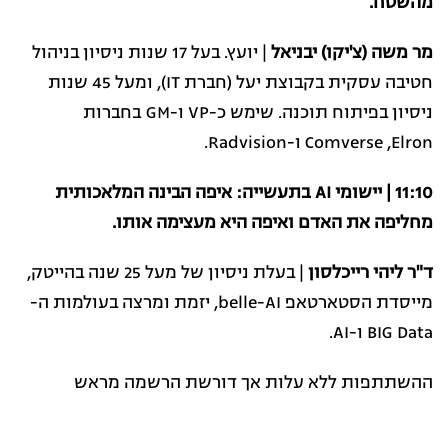
מהשטח.
מר משה (צ'יקו) יבניאל
| יועץ. בעל 17 שנות ניסיון בניהול
חטיבה עסקית בקבוצת יעל (חברת IT), ומעל 45 שנות
ניסיון בפיתוח תוכנה. שימש כ-VP ו-GM בחברות
Comverse ,Elron ו-Radvision.
11:10 | יישומי AI בתעשייה: איפה הבינה המלאכותית
מחליפה את האדם ואיפה היא מעצימה אותו.
ד"ר ליהי רייכלסון
| בעלת ניסיון של מעל 25 שנה בהייטק,
מייסדת הסטארטאפ belle-AI, יזמת ומרצה בעולמות ה-
BIG Data ו-AI.
ההשתתפות ללא עלות אך דורשת הרשמה מראש