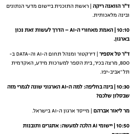
ד"ר הוואנה ריקה
| ראשת התוכנית ביישום מדעי הנתונים
ובינה מלאכותית.
10:10 | האמת מאחורי ה-AI – הדרך לעשות זאת נכון
בארגון.
ד"ר טל אספיר
| דירקטור ומנהל תחום ה-AI וה-DATA ב-
BDO, מרצה בכיר, בית הספר למערכות מידע, האקדמית
תל־אביב-יפו.
10:30 | בינה בחליפה: למה ה-AI הארגוני שונה לגמרי מזה
שבסלון שלכם?
מר ליאור אברהם
| מייסד ארגון ה-AI בישראל.
10:50 | יישומי AI הלכה למעשה: אתגרים ותובנות