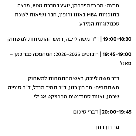
מרצה: מר רז הייפרמן, יועץ בחברת BDO, מרצה
בתוכניות MBA באונו ורופין, חבר נשיאות לשכת
טכנולוגיות המידע
19:00-18:30 |
ד"ר משה לייבה, ראש ההתמחות למשחוק
19:45-19:00 |
רובוטים 2026-2025: המהפכה כבר כאן –
פאנל
ד״ר משה לייבה, ראש ההתמחות למשחוק
משתתפים: מר רון רוזן, ד״ר תמיר מנדל, ד״ר סופיה
שרמן, וצוות סטודנטים מפרויקט אג׳ילי.
20:00-19:45 |
דברי סיכום
מר רון רוזן