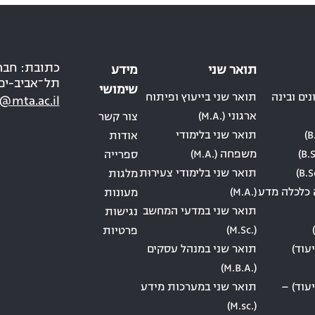
תואר שני
מידע
תל־אביב-יפ
שימושי
ים ובינה
תואר שני בייעוץ ופיתוח
@mta.ac.il
ארגוני (.M.A)
צור קשר
תואר שני בלימודי
אודות
משפחה (.M.A)
ספרייה
תואר שני בלימודי צעירוּת
מלגות
 כלכלה מדע
(.M.A)
מעונות
תואר שני במדעי המחשב
נגישות
(.M.Sc)
פרטיות
עוד)
תואר שני במנהל עסקים
(.M.B.A)
עוד) –
תואר שני במערכות מידע
(.M.sc)