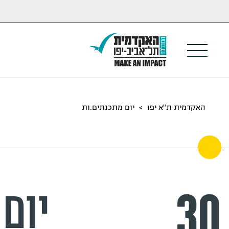
האקדמית ת"א יפו
>
יום מתכנתים.ות
30
יום