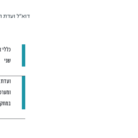
דוא"ל ועדת 
כללי 
שני
ועדת 
ומערכ
במחקר