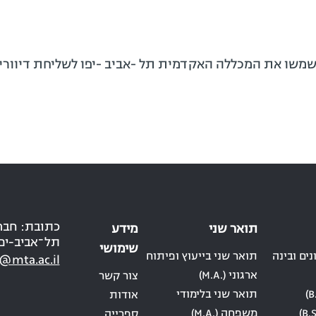
ישמשו את המכללה האקדמית תל -אביב -יפו לשליחת דיוורים
תואר שני
מידע
תל־אביב-יפ
שימושי
ים ובינה
תואר שני בייעוץ ופיתוח
@mta.ac.il
ארגוני (.M.A)
צור קשר
תואר שני בלימודי
אודות
משפחה (.M.A)
ספרייה