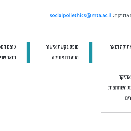
האתיקה:
socialpoliethics@mta.ac.il
אתיקה תואר
טופס בקשת אישור
טופס הסכ
מוועדת אתיקה
תואר שני
אתיקה
ת השתתפות
ים