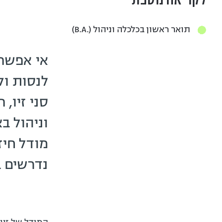
לקריאה נוספת
תואר ראשון בכלכלה וניהול (.B.A)
אי אפשר
לנסות ול
סני זיו,
וניהול ב
מודל חיז
נדרשים ב