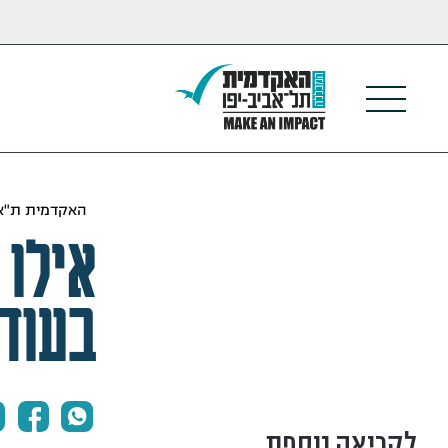
האקדמית ת"א 
אילו 
בעוד