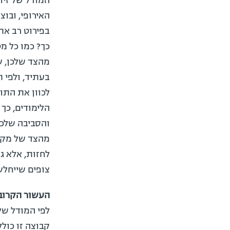
המודל של זיו
האירופי, ובו
בפירוט רב את
כך? כמו כל מ
מהצד שלכן, ש
בעתיד, ולפי 
לכוון את התוכ
הלימודים, כ
והסביבה שלכם
מהצד של מקב
לחזות, אלא ג
צופים שייחלש
העשור הקרוב
לפי המודל של 
קבוצה זו כול