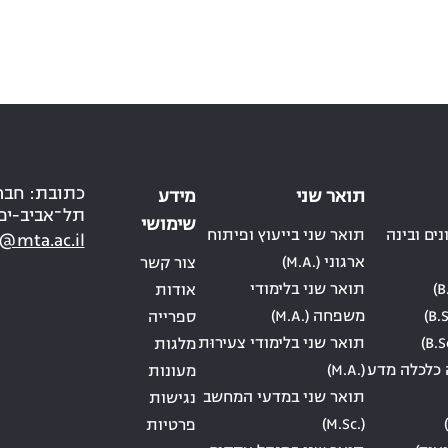
תואר שני
מידע
תל־אביב-יפ
שימושי
ים ובינה
תואר שני בייעוץ ופיתוח
@mta.ac.il
ארגוני (.M.A)
צור קשר
תואר שני בלימודי
אודות
משפחה (.M.A)
ספרייה
תואר שני בלימודי צעירוּת
מלגות
 כלכלה מדע
(.M.A)
מעונות
תואר שני במדעי המחשב
נגישות
(.M.Sc)
פרטיות