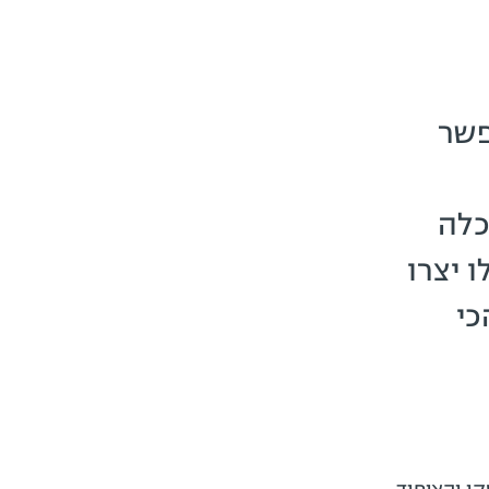
פשר
כלה
 יצרו
כי