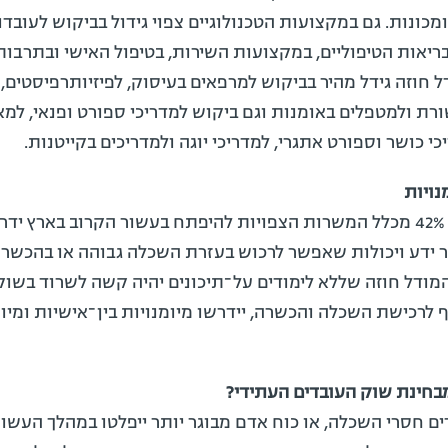
מכונות. גם במקצועות הטכנולוגיים צפוי גידול בביקוש לעובדו
יאות הטיפוליים, במקצועות השירות, בטיפול האישי ובתרבות 
 חוזה גידל מהיר בביקוש למרפאים בעיסוק, לפיזיותרפיסטים, 
רת ולמטפלים באומנות וגם ביקוש למדריכי ספורט ופנאי, למא
כי כושר וספורט אתגרי, למדריכי יוגה ולמדריכים בקייטנות.
נויות
על פי המודל, 42% מכלל המשרות הצפויות להיפתח בעשור הקרוב בארץ י
ר ידע ויכולות שאפשר לרכוש בעזרת השכלה גבוהה או בהכשר
 המודל חוזה שללא לימודים על־תיכונים יהיה קשה לשרוד בשו
ף לרכישת השכלה והכשרה, יידרשו מיומנויות בין־אישיות ומיו
בחינת שוק העובדים העתידי?
ים חסרי השכלה, או כוח אדם מבוגר יותר ייפלטו במהלך העשו