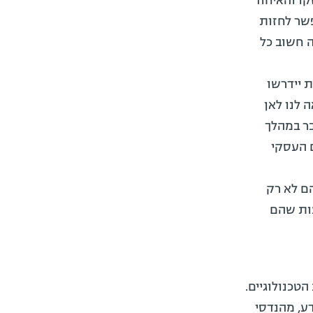
קו והאיחוד
פשר לחזות
 חשוב כל
 יידרשו
 לנו לאן
בר במהלך
 העסקי
ם לא רק
עות שהם
הטכנולוגיים.
ע, מהנדסי