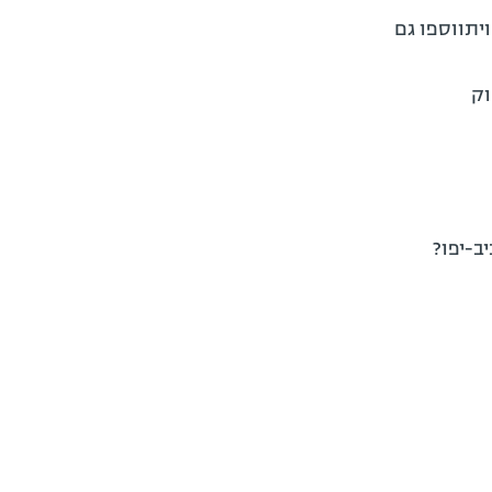
י הוא שבשנים הקרובות תגדל כמות המועסקים במשק הישראלי ב-27% ויתווספו גם
וק