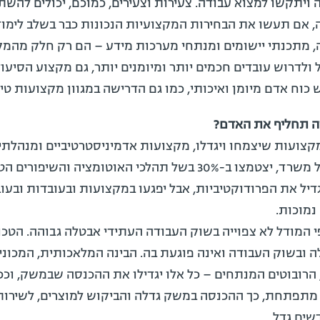
ויתקשו למצוא עבודה. צעירות וצעירים, כמוכם, יכולים להשת
 אם תעשו את הבחירות המקצועיות הנכונות כבר בשלב לימוד
 מתכנתי יישומים ומנתחי מערכות מידע – הם רק חלק מהמ
 ולדרוש עובדים חכמים יותר ומיומנים יותר, גם מקצוע הסיעו
ה תחליף את האדם?
קצועות שיצמחו ויגדלו, מקצועות אדמיניסטרטיביים ומנהלתיי
פקידות וניהול משרד, יצטמצו ב-30% בשל תהלכי האוטומציה והשיפור
יל את הפרודוקטיביות, אבל יפגעו במקצועות ובעובדות ובעו
נמוכות.
י המודל לא צפוייה בשוק העבודה העתידי אבטלה גבוהה. הטכנו
 ובשוק העבודה ואינה פוגעת בה. הבינה המלאכותית, המכוני
 הרובוטים המנתחים – כל אלו יגדילו את ההכנסה שבמשק, וככ
מתפתחת, כך ההכנסה במשק גדלה והביקוש למוצרים, לשירות
שים גדל.