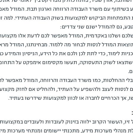
 ושותפו, אורן שפיר, פותח כחלק מפרויקט בין־לאומי של אונס
צע בשיתוף עם משרד העבודה הרווחה וארגון תבת. המודל מא
 התפתחות הביקוש למקצועות בשוק העבודה העתידי. למה זה
טבע, גם להמודל ישנם שני צדדים:
לכם ושלנו באקדמית, המודל מאפשר לכם לדעת אלו מקצועות
תוצאות המודל לנסות לבחור מה ללמוד. מבחינתנו, המודל מראה
ניות לימוד, כדי לתת לכן ולכם את כל הידע, הניסיון והמידע כ
ך שתצאו לשוק התעסוקה, תעשו מקסימום אימפקט על התחום
.
לי ההחלטות, כמו משרד העבודה והרווחה, המודל מאפשר לה
ם לנסות לעצב ולהשפיע על העתיד, ולהחליט אם לחזק מקצו
ו, אך הכרחיים לחברה או לכוון למקצועות שידרשו בעתיד.
זיו, העשור הקרוב ילווה בזינוק לעובדות ולעובדים במקצועות 
לת מנהלי מערכות מידע, מתכנתי יישומים ומנתחי מערכות מיד