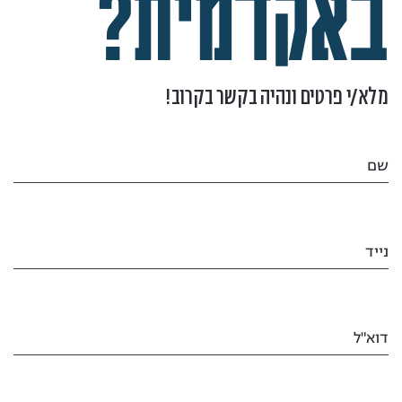
באקדמית?
מלא/י פרטים ונהיה בקשר בקרוב!
שם
נייד
דוא"ל