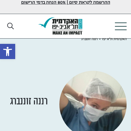
ההרשמה לקראת סיום | 80% הנחה בדמי הרישום
האקדמית ת"א יפו
>
רננה זוננברג
פתח
רננה זוננברג